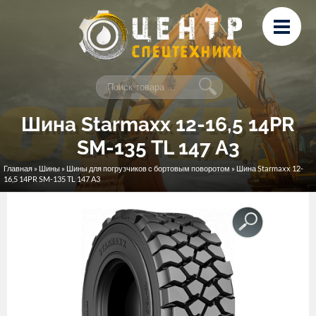
Перейти к основному содержанию
Лизинг
Сервис и ремонт
Контакты
Шина Starmaxx 12-16,5 14PR
SM-135 TL 147 A3
Главная
»
Шины
»
Шины для погрузчиков с бортовым поворотом
» Шина Starmaxx 12-
Вы здесь
16,5 14PR SM-135 TL 147 A3