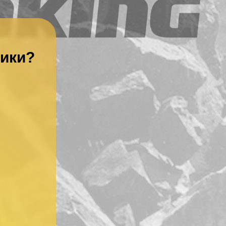
ники?