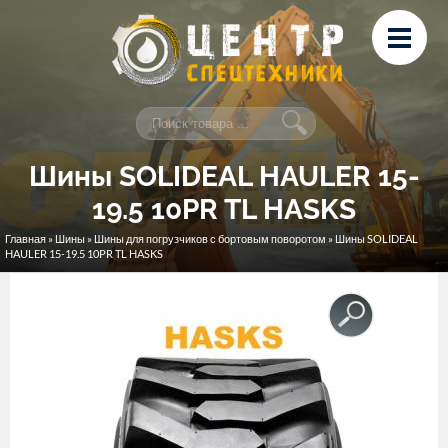
Перейти к основному содержанию
Лизинг
Сервис и ремонт
Контакты
Шины SOLIDEAL HAULER 15-
19.5 10PR TL HASKS
Главная
»
Шины
»
Шины для погрузчиков с бортовым поворотом
» Шины SOLIDEAL
Вы здесь
HAULER 15-19.5 10PR TL HASKS