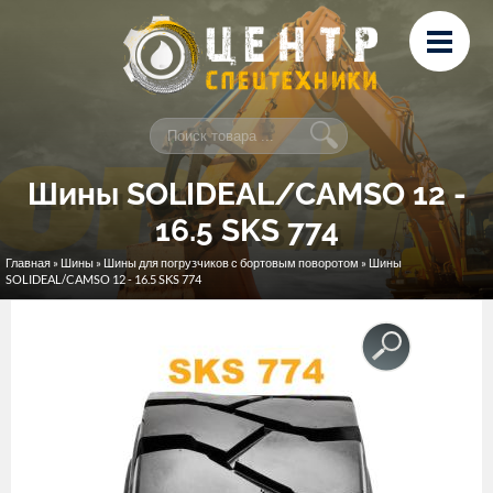
Перейти к основному содержанию
Лизинг
Сервис и ремонт
Контакты
Шины SOLIDEAL/CAMSO 12 -
16.5 SKS 774
Главная
»
Шины
»
Шины для погрузчиков с бортовым поворотом
» Шины
Вы здесь
SOLIDEAL/CAMSO 12 - 16.5 SKS 774