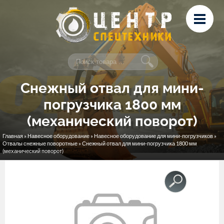
Перейти к основному содержанию
Лизинг
Сервис и ремонт
Контакты
Снежный отвал для мини-
погрузчика 1800 мм
(механический поворот)
Главная
»
Навесное оборудование
»
Навесное оборудование для мини-погрузчиков
»
Вы здесь
Отвалы снежные поворотные
» Снежный отвал для мини-погрузчика 1800 мм
(механический поворот)