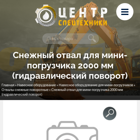
Перейти к основному содержанию
Лизинг
Сервис и ремонт
Контакты
Снежный отвал для мини-
погрузчика 2000 мм
(гидравлический поворот)
Главная
»
Навесное оборудование
»
Навесное оборудование для мини-погрузчиков
»
Вы здесь
Отвалы снежные поворотные
» Снежный отвал для мини-погрузчика 2000 мм
(гидравлический поворот)