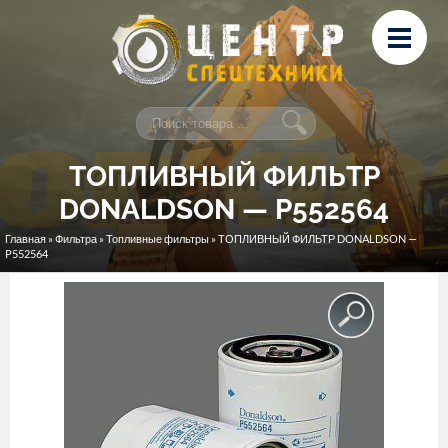
Перейти к основному содержанию
Лизинг
Сервис и ремонт
Контакты
ТОПЛИВНЫЙ ФИЛЬТР
DONALDSON — P552564
Главная
»
Фильтра
»
Топливные фильтры
» ТОПЛИВНЫЙ ФИЛЬТР DONALDSON —
Вы здесь
P552564