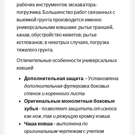
рабочих инструментов экскаватора-
погрузчика. Большенство работ связанных с
выемкой грунта производится именно
универсальными ковшами: рытье траншей,
канав, обустройство кюветов; рытье
котлованов; в некотрых случаях, погрузка
тяжелого грунта.
Отличительные особенности универсальных
ковшей
Дополнительная защита -
У
становлена
дополнительная футеровка боковых
стенок и коренного листа
Оригинальные монолитные боковые
зубья
- п
озволяют защитить от износа
как нож, так и режущую кромку ковша
Чаша ковша -
выполнена по
оригинальным чертежам с учетом