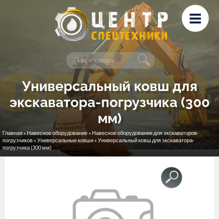
Перейти к основному содержанию
Лизинг
Сервис и ремонт
Контакты
Универсальный ковш для
экскаватора-погрузчика (300
мм)
Главная
»
Навесное оборудование
»
Навесное оборудование для экскаваторов-
Вы здесь
погрузчиков
»
Универсальные ковши
» Универсальный ковш для экскаватора-
погрузчика (300 мм)