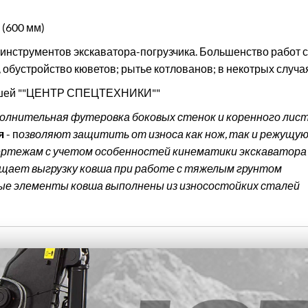
 (600 мм)
 инструментов экскаватора-погрузчика. Большенство работ 
бустройство кюветов; рытье котлованов; в некотрых случаях
овшей ""ЦЕНТР СПЕЦТЕХНИКИ""
олнительная футеровка боковых стенок и коренного лис
я
- п
озволяют защитить от износа как нож, так и режущую
ертежам с учетом особенностей кинематики экскаватора
щает выгрузку ковша при работе с тяжелым грунтом
ые элементы ковша выполнены из износостойких сталей