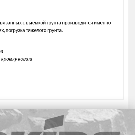
связанных с выемкой грунта производится именно
, погрузка тяжелого грунта.
та
 кромку ковша