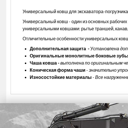
Универсальный ковш для экскаватора-погрузчика
Универсальный ковш - один из основных рабочих
универсальными ковшами: рытье траншей, канав, о
Отличительные особенности универсальных к
Дополнительная защита -
У
становлена доп
Оригинальные монолитные боковые зубь
Чаша ковша -
выполнена по оригинальным ч
Коническая форма чаши
-
значительно упро
Износостойкие материалы
-
Все нагруженн