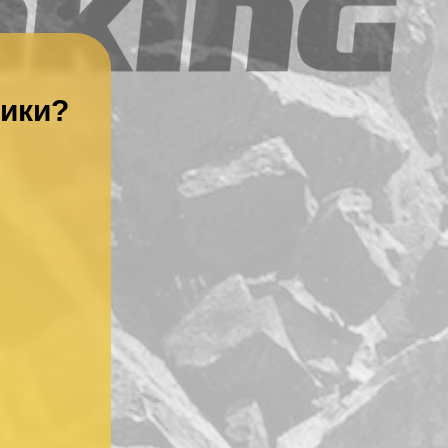
ники?