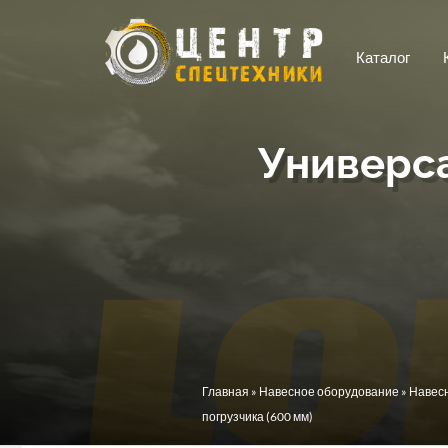
Перейти к основному содержанию
Каталог
Универса
Вы здесь
Главная
»
Навесное оборудование
»
Навесн
погрузчика (600 мм)