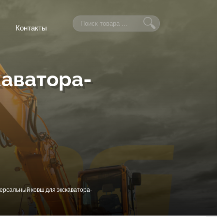
Контакты
каватора-
ерсальный ковш для экскаватора-