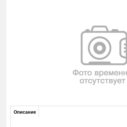
Описание
Описание
(активная
вкладка)