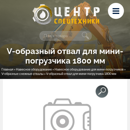
Перейти к основному содержанию
Лизинг
Сервис и ремонт
Контакты
V-образный отвал для мини-
погрузчика 1800 мм
Главная
»
Навесное оборудование
»
Навесное оборудование для мини-погрузчиков
»
Вы здесь
V-образные снежные отвалы
» V-образный отвал для мини-погрузчика 1800 мм