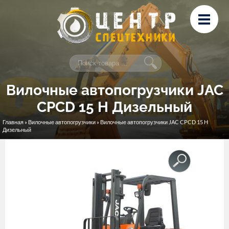
Перейти к основному содержанию
Лизинг
Сервис и ремонт
Контакты
Вилочные автопогрузчики JAC
CPCD 15 H Дизельный
Главная
»
Вилочные автопогрузчики
» Вилочные автопогрузчики JAC CPCD 15 H
Вы здесь
Дизельный