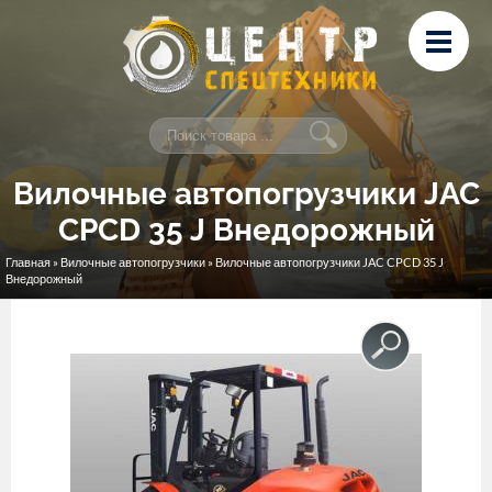
Перейти к основному содержанию
Лизинг
Сервис и ремонт
Контакты
Вилочные автопогрузчики JAC
CPCD 35 J Внедорожный
Главная
»
Вилочные автопогрузчики
» Вилочные автопогрузчики JAC CPCD 35 J
Вы здесь
Внедорожный