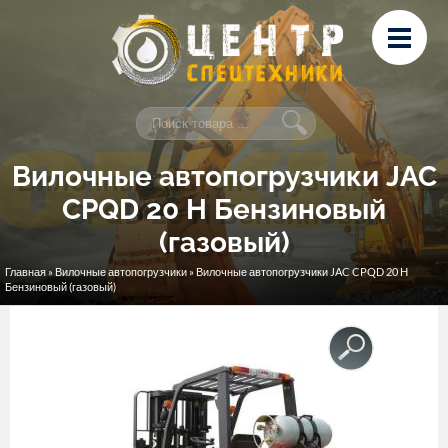
Перейти к основному содержанию
Лизинг
Сервис и ремонт
Контакты
Вилочные автопогрузчики JAC
CPQD 20 H Бензиновый
(газовый)
Главная
»
Вилочные автопогрузчики
» Вилочные автопогрузчики JAC CPQD 20 H
Вы здесь
Бензиновый (газовый)