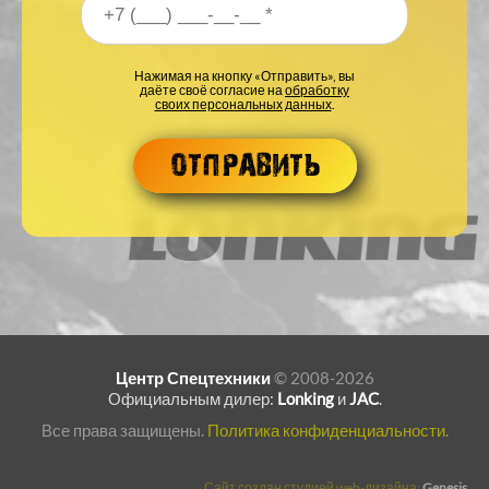
Ваш номер телефона
*
Нажимая на кнопку «Отправить», вы
даёте своё согласие на
обработку
своих персональных данных
.
Центр Спецтехники
© 2008-2026
Официальным дилер:
Lonking
и
JAC
.
Все права защищены.
Политика конфиденциальности.
Сайт создан студией web-дизайна:
Genesis