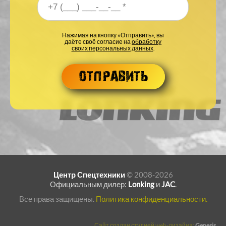
Ваш номер телефона
*
Нажимая на кнопку «Отправить», вы
даёте своё согласие на
обработку
своих персональных данных
.
Центр Спецтехники
© 2008-2026
Официальным дилер:
Lonking
и
JAC
.
Все права защищены.
Политика конфиденциальности.
Сайт создан студией web-дизайна:
Genesis