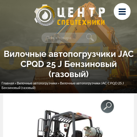
Перейти к основному содержанию
Лизинг
Сервис и ремонт
Контакты
Вилочные автопогрузчики JAC
CPQD 25 J Бензиновый
(газовый)
Главная
»
Вилочные автопогрузчики
» Вилочные автопогрузчики JAC CPQD 25 J
Вы здесь
Бензиновый (газовый)