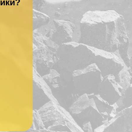
ники?