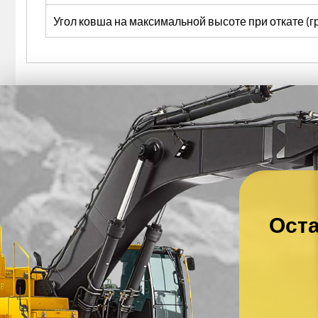
Угол ковша на максимальной высоте при откате (г
Оста