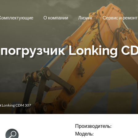
Комплектующие
О компании
Лизинг
Сервис и ремонт
погрузчик Lonking C
к Lonking CDM 307
Производитель:
Модель: