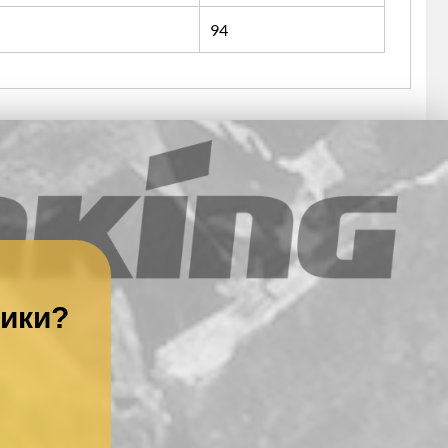
94
ники?